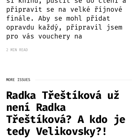
si knihu, pustit se do čtení a
připravit se na velké říjnové
finále. Aby se mohl přidat
opravdu každý, připravil jsem
pro vás vouchery na
2 MIN READ
MORE ISSUES
Radka Třeštíková už
není Radka
Třeštíková? A kdo je
tedy Velikovsky?!