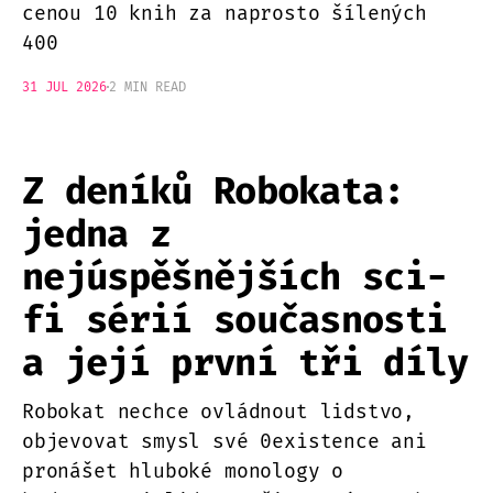
cenou 10 knih za naprosto šílených
400
31 JUL 2026
2 MIN READ
Z deníků Robokata:
jedna z
nejúspěšnějších sci-
fi sérií současnosti
a její první tři díly
Robokat nechce ovládnout lidstvo,
objevovat smysl své 0existence ani
pronášet hluboké monology o