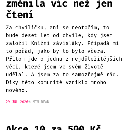
změnila víc než jen
čtení
Za chviličku, ani se neotočím, to
bude deset let od chvíle, kdy jsem
založil Knižní závisláky. Připadá mi
to pořád, jako by to bylo včera.
Přitom jde o jednu z nejdůležitějších
věcí, které jsem ve svém životě
udělal. A jsem za to samozřejmě rád.
Díky této komunitě vzniklo mnoho
nového.
29 JUL 2026
4 MIN READ
Akce 10 za 500 Kč