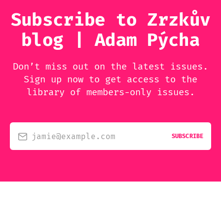
Subscribe to Zrzkův
blog | Adam Pýcha
Don’t miss out on the latest issues.
Sign up now to get access to the
library of members-only issues.
jamie@example.com
SUBSCRIBE