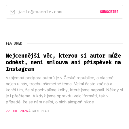
jamie@example.com
SUBSCRIBE
FEATURED
Nejcennější věc, kterou si autor může
odnést, není smlouva ani příspěvek na
Instagram
Vzájemná podpora autorů je v České republice, a vlastně
nejen u nás, trochu ošemetné téma. Velmi často začíná a
končí tím, že si pochválíme knihy, které jsme napsali. Někdy si
je i přečteme. A když jsme opravdu velcí formáti, tak v
případě, že se nám nelíbí, o nich alespoň nikde
22 JUL 2026
4 MIN READ