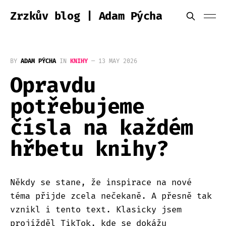
Zrzkův blog | Adam Pýcha
BY
ADAM PÝCHA
IN
KNIHY
—
13 MAY 2026
Opravdu
potřebujeme
čísla na každém
hřbetu knihy?
Někdy se stane, že inspirace na nové
téma přijde zcela nečekaně. A přesně tak
vznikl i tento text. Klasicky jsem
projížděl TikTok, kde se dokážu