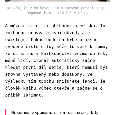
Koukám, že v knihovně nemám správné pořadí Duny. 
Doposud jsem s tím žil v míru.
A můžeme zmínit i obchodní hledisko. To
rozhodně nebývá hlavní důvod, ale
existuje. Pokud bude na hřbetu jasně
uvedené číslo dílu, může to vést k tomu,
že si knihu v knihkupectví vezme do ruky
méně lidí. Čtenář automaticky začne
hledat první díl série, který nemusí být
zrovna vystavený nebo dostupný. Ve
výsledku tím trochu snižujete šanci, že
člověk knihu vůbec otevře a začne se o
příběh zajímat.
Nesmíme zapomenout na situace, kdy