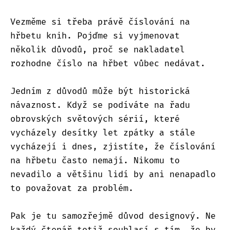
Vezměme si třeba právě číslování na
hřbetu knih. Pojďme si vyjmenovat
několik důvodů, proč se nakladatel
rozhodne číslo na hřbet vůbec nedávat.
Jedním z důvodů může být historická
návaznost. Když se podíváte na řadu
obrovských světových sérií, které
vycházely desítky let zpátky a stále
vycházejí i dnes, zjistíte, že číslování
na hřbetu často nemají. Nikomu to
nevadilo a většinu lidí by ani nenapadlo
to považovat za problém.
Pak je tu samozřejmě důvod designový. Ne
každý čtenář totiž souhlasí s tím, že by