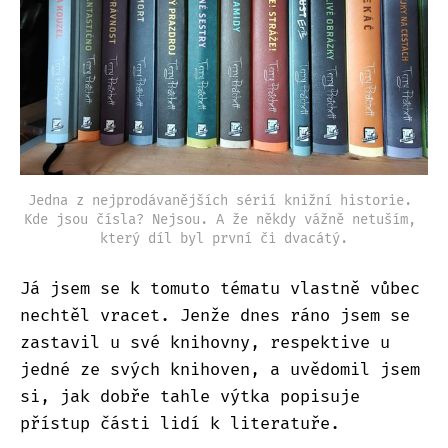
Jedna z nejprodávanějších sérií knižní historie. 
Kde jsou čísla? Nejsou. A že někdy vážně netuším, 
který díl byl první či dvacátý.
Já jsem se k tomuto tématu vlastně vůbec
nechtěl vracet. Jenže dnes ráno jsem se
zastavil u své knihovny, respektive u
jedné ze svých knihoven, a uvědomil jsem
si, jak dobře tahle výtka popisuje
přístup části lidí k literatuře.