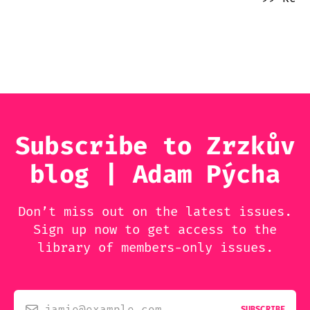
Subscribe to Zrzkův
blog | Adam Pýcha
Don’t miss out on the latest issues.
Sign up now to get access to the
library of members-only issues.
jamie@example.com
SUBSCRIBE