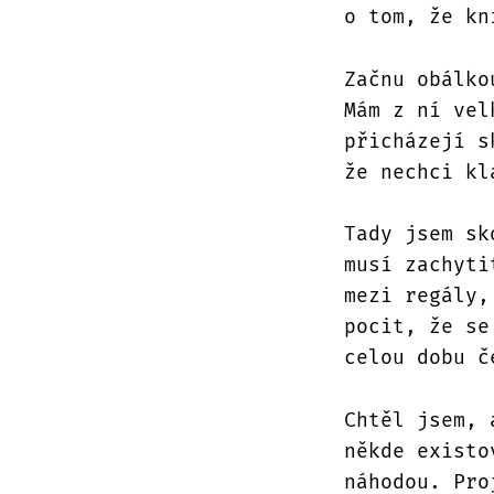
o tom, že kn
Začnu obálko
Mám z ní vel
přicházejí s
že nechci kl
Tady jsem sk
musí zachyti
mezi regály,
pocit, že se
celou dobu č
Chtěl jsem, 
někde existo
náhodou. Pro