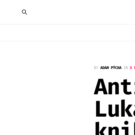
BY
ADAM PÝCHA
IN
O 
Ant
Luk
kni