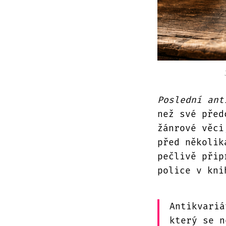
Poslední ant
než své před
žánrové věci
před několik
pečlivě přip
police v kni
Antikvariá
který se n