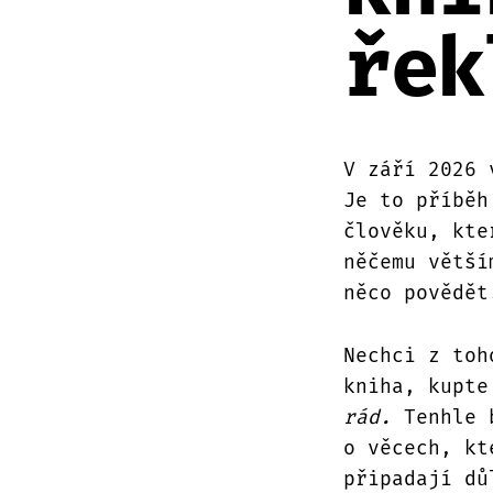
řek
V září 2026 
Je to příběh
člověku, kte
něčemu větší
něco povědět
Nechci z toh
kniha, kupte
rád.
Tenhle b
o věcech, kt
připadají dů