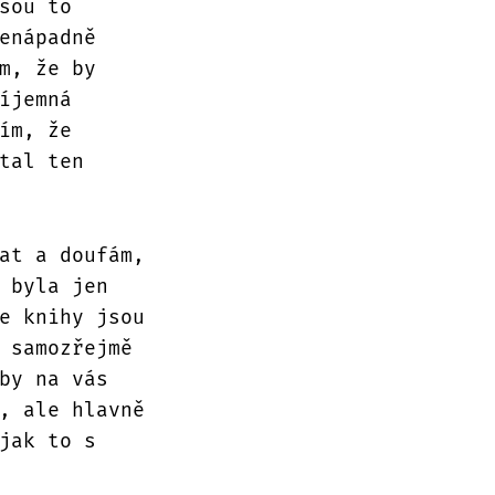
sou to
enápadně
m, že by
íjemná
ím, že
tal ten
at a doufám,
 byla jen
e knihy jsou
 samozřejmě
by na vás
, ale hlavně
jak to s