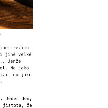
ě
iném režimu
i jiné velké
.. Jenže
el. Ne jako
izí, do jaké
.
š. Jeden den,
í jistota, že