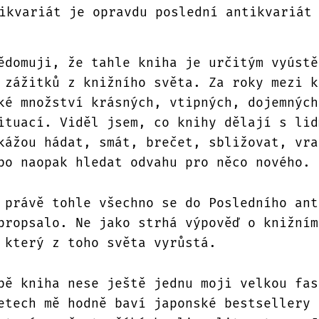
ikvariát je opravdu poslední antikvariát
ědomuji, že tahle kniha je určitým vyústě
 zážitků z knižního světa. Za roky mezi k
ké množství krásných, vtipných, dojemných
ituací. Viděl jsem, co knihy dělají s lid
kážou hádat, smát, brečet, sbližovat, vra
bo naopak hledat odvahu pro něco nového.
 právě tohle všechno se do Posledního ant
propsalo. Ne jako strhá výpověď o knižním
 který z toho světa vyrůstá.
bě kniha nese ještě jednu moji velkou fas
etech mě hodně baví japonské bestsellery 