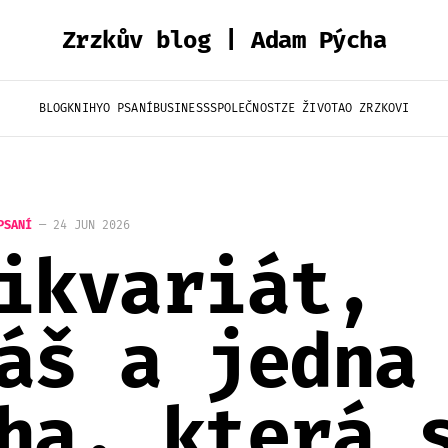
Zrzkův blog | Adam Pýcha
BLOG
KNIHY
O PSANÍ
BUSINESS
SPOLEČNOST
ZE ŽIVOTA
O ZRZKOVI
PSANÍ
—
24 JUN 2026
ikvariát,
áš a jedna
ha, která 