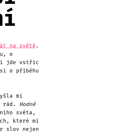
ní
át na světě
.
u, o
i jde vstříc
si o příběhu
yšla mi
u rád.
Hodně
ního světa,
ch, které mi
r slov nejen