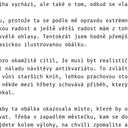
iha vychází, ale také o tom, odkud se vla
u, protože ta se podle mě opravdu extrémn
kou radost a ještě větší radost mám z toh
kvělé ohlasy. Tentokrát jsem hodně přemýš
asickou ilustrovanou obálku.
oro okamžitě cítil, že musí být realistič
t náladu návštěvy antikvariátu. To zvlášt
 vůni starších knih, lehkou prachovou sto
 někde mezi hřbety schovává příběh, který
ekal.
aby ta obálka ukazovala místo, které by o
vat. Třeba v zapadlém městečku, kam se do
jdete kolem výlohy, na chvíli zpomalíte a