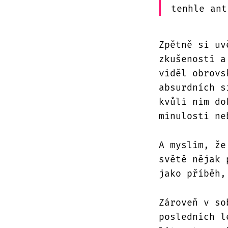
tenhle ant
Zpětně si uv
zkušeností a
viděl obrovs
absurdních s
kvůli nim do
minulosti ne
A myslím, že
světě nějak 
jako příběh,
Zároveň v so
posledních l