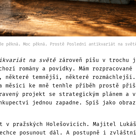
Je pěkná. Moc pěkná. Prostě Poslední antikvariát na svět
ikvariát na světě
zároveň píšu v trochu j
chozí romány a povídky. Mám rozpracované 
, některé temnější, některé rozmáchlejší.
a měsíci ke mně tenhle příběh prostě přiš
ravený projekt se strategickým plánem a v
hkupectví jednou zapadne. Spíš jako obraz
t v pražských Holešovicích. Majitel Luká
echce posunout dál. A postupně i zvláštn