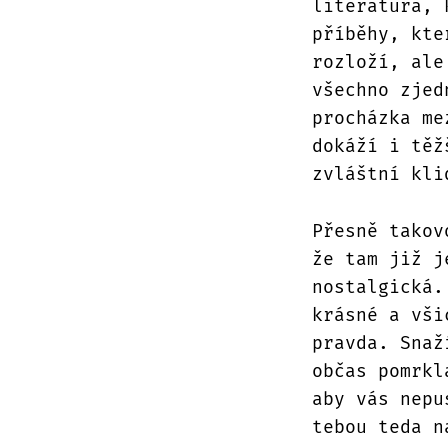
literatura, 
příběhy, kte
rozloží, ale
všechno zjed
procházka me
dokáží i těž
zvláštní kli
Přesně takov
že tam již j
nostalgická.
krásné a vši
pravda. Snaž
občas pomrkl
aby vás nepu
tebou teda n