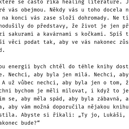
které se často říká healing literature. J
ré vás obejmou. Někdy vás u toho docela n
 na konci vás zase složí dohromady. Ne tí
nodušily do představy, že život je jen př
zi sakurami a kavárnami s kočkami. Spíš t
ší věci podat tak, aby ve vás nakonec zůs
d.
ou energii bych chtěl do téhle knihy dost
e. Nechci, aby byla jen milá. Nechci, aby
 A už vůbec nechci, aby byla jen o tom, ž
chni bychom je měli milovat, i když to je
ím se, aby měla spád, aby byla zábavná, a
a, aby vám možná doporučila nějakou knihu
stila. Abyste si říkali: „Ty jo, Lukáši, 
akonec bude?“