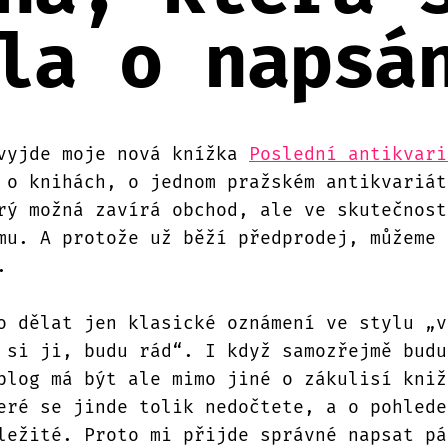
la o napsá
vyjde moje nová knížka
Poslední antikvari
 o knihách, o jednom pražském antikvariát
rý možná zavírá obchod, ale ve skutečnost
mu. A protože už běží předprodej, můžeme 
.
o dělat jen klasické oznámení ve stylu „v
 si ji, budu rád“. I když samozřejmě bud
log má být ale mimo jiné o zákulisí kniž
eré se jinde tolik nedočtete, a o pohlede
ležité. Proto mi přijde správné napsat pá