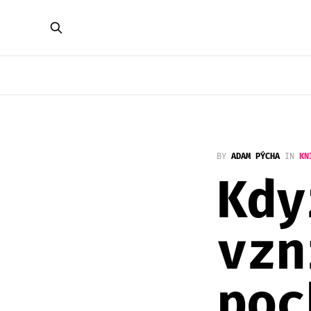
BY
ADAM PÝCHA
IN
KN
Kdy
vzn
poc