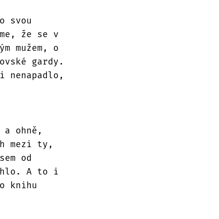
o svou
me, že se v
ým mužem, o
ovské gardy.
i nenapadlo,
 a ohně,
h mezi ty,
sem od
hlo. A to i
o knihu