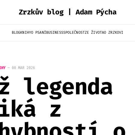
Zrzkův blog | Adam Pýcha
BLOG
KNIHY
O PSANÍ
BUSINESS
SPOLEČNOST
ZE ŽIVOTA
O ZRZKOVI
IHY
—
08 MAR 2026
ž legenda
iká z
hybností o