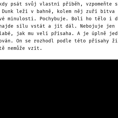
kdy psát svůj vlastní příběh, vzpomeňte s
 Dunk leží v bahně, kolem něj zuří bitva 
vé minulosti. Pochybuje. Bolí ho tělo i d
najde sílu vstát a jít dál. Nebojuje jen 
labé, jak mu velí přísaha. A je úplně jed
ován. On se rozhodl podle této přísahy ží
tě nemůže vzít.