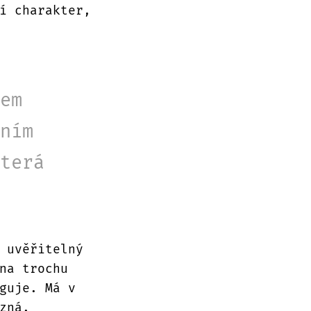
í charakter,
em
ním
terá
 uvěřitelný
na trochu
guje. Má v
zná.