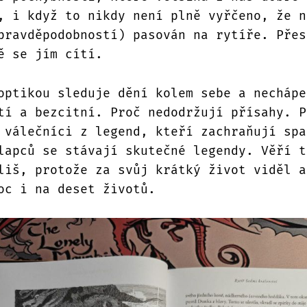
, i když to nikdy není plně vyřčeno, že n
pravděpodobností) pasován na rytíře. Přes
ě se jím cítí.
optikou sleduje dění kolem sebe a nechápe
tí a bezcitní. Proč nedodržují přísahy. P
 válečníci z legend, kteří zachraňují spa
lapců se stávají skutečné legendy. Věří t
liš, protože za svůj krátký život viděl a
oc i na deset životů.