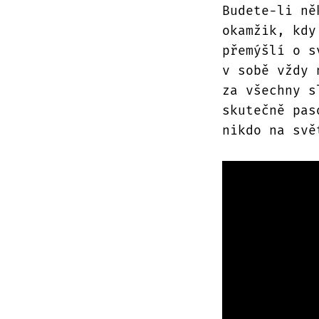
Budete-li ně
okamžik, kdy
přemýšlí o s
v sobě vždy 
za všechny s
skutečně pas
nikdo na svě