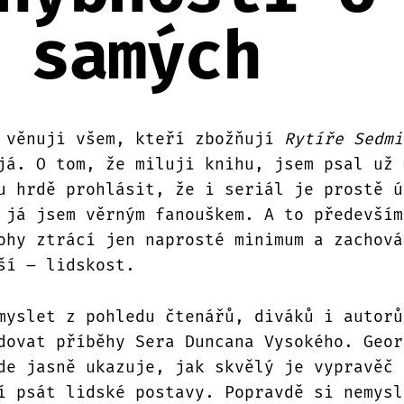
 samých
 věnuji všem, kteří zbožňují
Rytíře Sedmi
já. O tom, že miluji knihu, jsem psal už 
u hrdě prohlásit, že i seriál je prostě ú
 já jsem věrným fanouškem. A to především
ohy ztrácí jen naprosté minimum a zachová
ší – lidskost.
myslet z pohledu čtenářů, diváků i autorů
dovat příběhy Sera Duncana Vysokého. Geor
de jasně ukazuje, jak skvělý je vypravěč 
í psát lidské postavy. Popravdě si nemysl