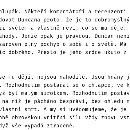
hlupák. Někteří komentátoři a recenzenti 
dovat Duncana proto, že je to dobromyslný
zí světem a vlastně neví, co se mu děje. 
áhody. Jenže opak je pravdou. Duncan není
zároveň plný pochyb o sobě i o světě. Má 
ic dobrého. Přesto je jeho srdce ukuto z 
se mu dějí, nejsou nahodilé. Jsou hnány j
. Rozhodnutím postarat se o chlapce, ve k
yž byl malým sirotkem. Rozhodnutím postav
 na níž je pácháno bezpráví, bez ohledu n
vlastní smrt. A my si uvědomujeme, že je 
obě obrovskou vnitřní sílu vždy znovu vst
dyž vše vypadá ztracené.