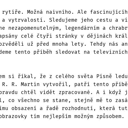
 rytíře. Možná naivního. Ale fascinujícíh
 a vytrvalostí. Sledujeme jeho cestu a ví
ne nezapomenutelným, legendárním a chrabr
apsány celé čtyři stránky v dějinách král
ozvěděli už před mnoha lety. Tehdy nás an
deme tento příběh sledovat na televizních
em si říkal, že z celého světa Písně ledu
 R. R. Martin vytvořil, patří tento příbě
pravdu chtěl vidět zpracované. A i když j
l, co všechno se stane, stejně mě to zasá
ímu obsazení a řadě rozhodnutí, která tut
obrazovky tím nejlepším možným způsobem.