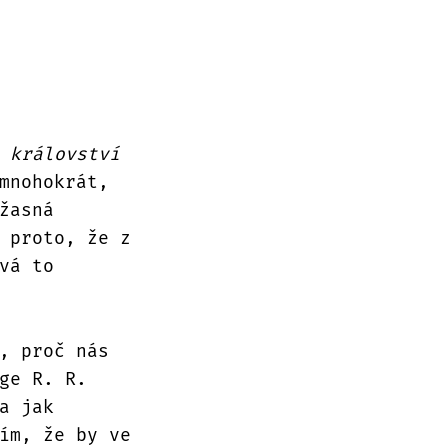
 království
mnohokrát,
žasná
 proto, že z
vá to
, proč nás
ge R. R.
a jak
ím, že by ve