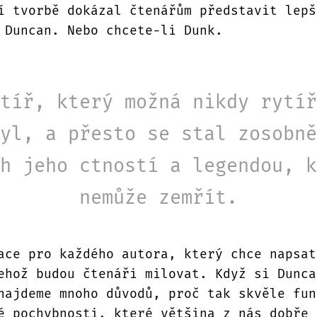
í tvorbě dokázal čtenářům představit lepš
 Duncan. Nebo chcete-li Dunk.
tíř, který možná nikdy rytíř
yl, a přesto se stal zosobně
h jeho ctností a legendou, k
nemůže zemřít.
ace pro každého autora, který chce napsat
ehož budou čtenáři milovat. Když si Dunca
najdeme mnoho důvodů, proč tak skvěle fun
é pochybnosti, které většina z nás dobře 