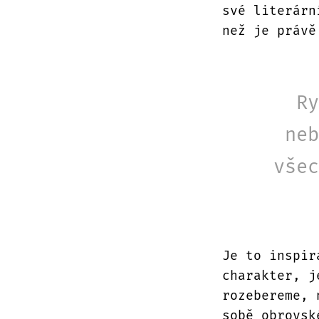
své literárn
než je právě
Ry
neb
všec
Je to inspir
charakter, j
rozebereme, 
sobě obrovsk