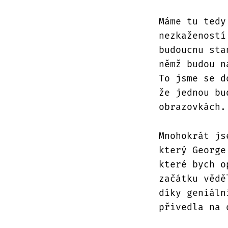
Máme tu tedy
nezkažeností
budoucnu sta
němž budou n
To jsme se d
že jednou bu
obrazovkách.
Mnohokrát js
který George
které bych o
začátku vědě
díky geniáln
přivedla na 