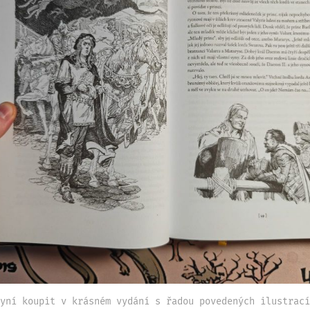
yní koupit v krásném vydání s řadou povedených ilustrací