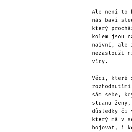
Ale není to 
nás baví sle
který prochá
kolem jsou n
naivní, ale 
nezaslouží n
víry.
Věci, které 
rozhodnutími
sám sebe, kd
stranu ženy,
důsledky či 
který má v s
bojovat, i k