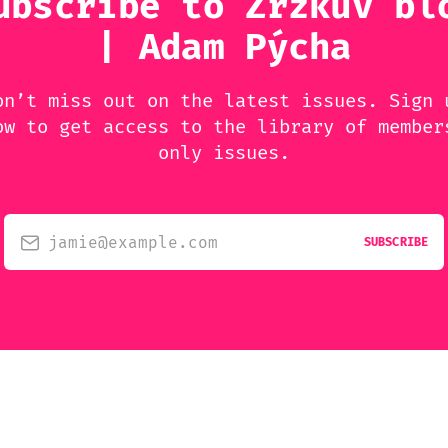
ubscribe to Zrzkův bl
| Adam Pýcha
on’t miss out on the latest issues. Sign 
ow to get access to the library of member
only issues.
jamie@example.com
SUBSCRIBE