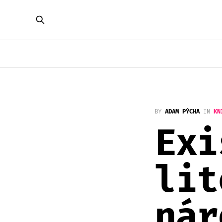
BY
ADAM PÝCHA
IN
KN
Exi
lit
nár