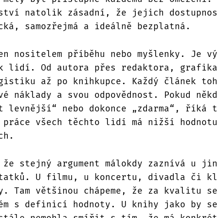
ství natolik zásadní, že jejich dostupnos
cká, samozřejmá a ideálně bezplatná.
en nositelem příběhu nebo myšlenky. Je vý
k lidí. Od autora přes redaktora, grafika
gistiku až po knihkupce. Každý článek toh
vé náklady a svou odpovědnost. Pokud někd
t levnější“ nebo dokonce „zdarma“, říká t
 práce všech těchto lidí má nižší hodnotu
ch.
 že stejný argument málokdy zaznívá u jin
tatků. U filmu, u koncertu, divadla či kl
y. Tam většinou chápeme, že za kvalitu se
ém s definicí hodnoty. U knihy jako by se
stále nemohla smířit s tím, že má konkrét