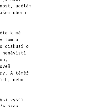
nost, udělám
ašem oboru
ěte k mé
v tomto
o diskuzí o
 nenávistí
ou,
oveň
ry. A téměř
ích, nebo
ýsi vyšší
Že jsou