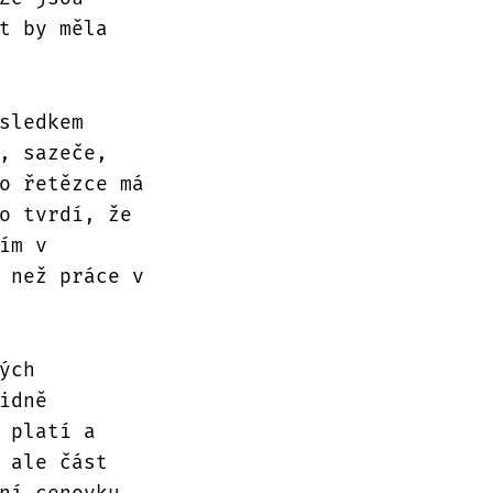
t by měla
sledkem
, sazeče,
o řetězce má
o tvrdí, že
ím v
 než práce v
ých
idně
 platí a
 ale část
ní cenovku.