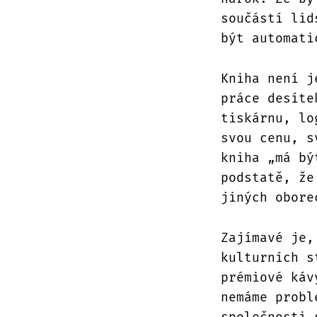
součástí lid
být automati
Kniha není j
práce desíte
tiskárnu, lo
svou cenu, s
kniha „má bý
podstatě, že
jiných obore
Zajímavé je,
kulturních s
prémiové káv
nemáme probl
společnosti 