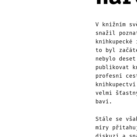
V knižním sv
snažil pozna
knihkupecké 
to byl začát
nebylo deset
publikovat k
profesní ces
knihkupectví
velmi šťastn
baví.
Stále se vša
míry přitahu
diskuzí a sn