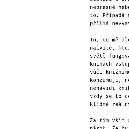
nepřesné neb
to. Připadá 
příliš nevys
To, co mě al
naivitě, kte
světě fungov
knihách vstu
vůči knižním
konzumují, n
nenávidí kni
vždy se to c
klidně reáln
Za tím vším 
nárok. Že by