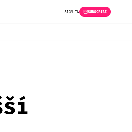
SIGN IN
SUBSCRIBE
šší