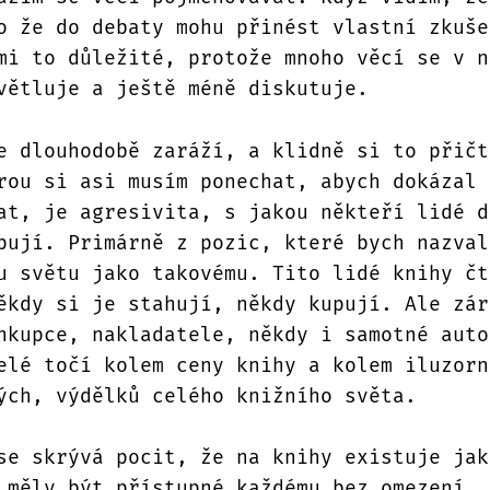
o že do debaty mohu přinést vlastní zkuše
mi to důležité, protože mnoho věcí se v n
větluje a ještě méně diskutuje.
e dlouhodobě zaráží, a klidně si to přičt
rou si asi musím ponechat, abych dokázal 
at, je agresivita, s jakou někteří lidé d
pují. Primárně z pozic, které bych nazval
u světu jako takovému. Tito lidé knihy čt
ěkdy si je stahují, někdy kupují. Ale zár
hkupce, nakladatele, někdy i samotné auto
elé točí kolem ceny knihy a kolem iluzorn
ých, výdělků celého knižního světa.
se skrývá pocit, že na knihy existuje jak
 měly být přístupné každému bez omezení. 