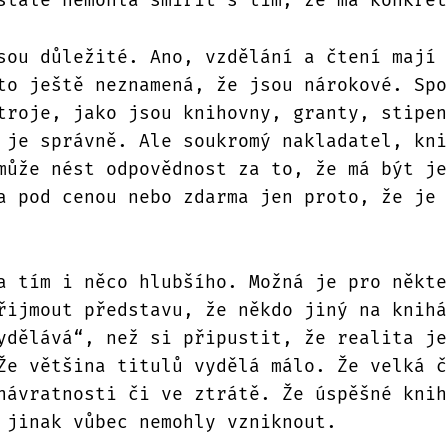
sou důležité. Ano, vzdělání a čtení mají 
to ještě neznamená, že jsou nárokové. Spo
troje, jako jsou knihovny, granty, stipen
 je správně. Ale soukromý nakladatel, kni
může nést odpovědnost za to, že má být je
a pod cenou nebo zdarma jen proto, že je 
a tím i něco hlubšího. Možná je pro někte
řijmout představu, že někdo jiný na knihá
ydělává“, než si připustit, že realita je
Že většina titulů vydělá málo. Že velká č
návratnosti či ve ztrátě. Že úspěšné knih
 jinak vůbec nemohly vzniknout.