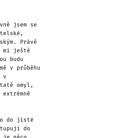
vně jsem se
telské,
ským. Právě
 mi ještě
ou budu
mě v průběhu
 v
tatě omyl,
 extrémně
o do jisté
tupuji do
 je něco