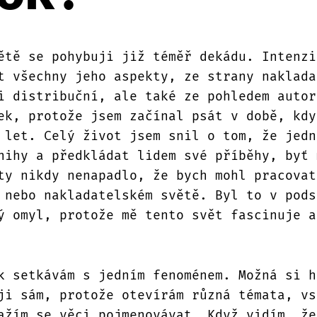
ětě se pohybuji již téměř dekádu. Intenzi
t všechny jeho aspekty, ze strany naklada
i distribuční, ale také ze pohledem autor
ek, protože jsem začínal psát v době, kdy
 let. Celý život jsem snil o tom, že jedn
nihy a předkládat lidem své příběhy, byť 
ty nikdy nenapadlo, že bych mohl pracovat
 nebo nakladatelském světě. Byl to v pods
ý omyl, protože mě tento svět fascinuje a
k setkávám s jedním fenoménem. Možná si h
ji sám, protože otevírám různá témata, vs
ažím se věci pojmenovávat. Když vidím, že