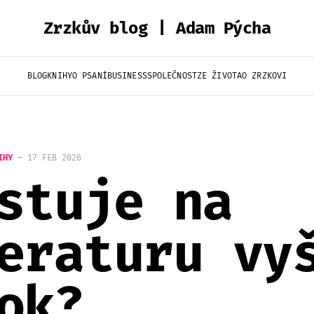
Zrzkův blog | Adam Pýcha
BLOG
KNIHY
O PSANÍ
BUSINESS
SPOLEČNOST
ZE ŽIVOTA
O ZRZKOVI
IHY
—
17 FEB 2026
stuje na
eraturu vy
ok?